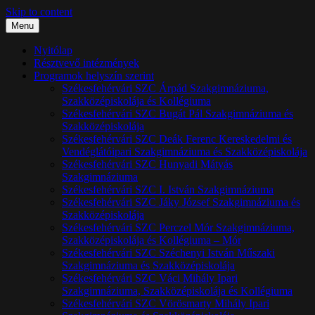
Skip to content
Menu
Nyitólap
Résztvevő intézmények
Programok helyszín szerint
Székesfehérvári SZC Árpád Szakgimnáziuma,
Szakközépiskolája és Kollégiuma
Székesfehérvári SZC Bugát Pál Szakgimnáziuma és
Szakközépiskolája
Székesfehérvári SZC Deák Ferenc Kereskedelmi és
Vendéglátóipari Szakgimnáziuma és Szakközépiskolája
Székesfehérvári SZC Hunyadi Mátyás
Szakgimnáziuma
Székesfehérvári SZC I. István Szakgimnáziuma
Székesfehérvári SZC Jáky József Szakgimnáziuma és
Szakközépiskolája
Székesfehérvári SZC Perczel Mór Szakgimnáziuma,
Szakközépiskolája és Kollégiuma – Mór
Székesfehérvári SZC Széchenyi István Műszaki
Szakgimnáziuma és Szakközépiskolája
Székesfehérvári SZC Váci Mihály Ipari
Szakgimnáziuma, Szakközépiskolája és Kollégiuma
Székesfehérvári SZC Vörösmarty Mihály Ipari