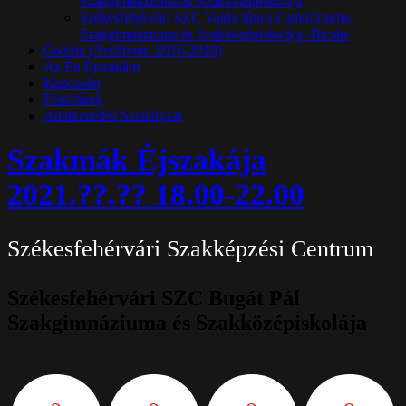
Szakgimnáziuma és Szakközépiskolája
Székesfehérvári SZC Vajda János Gimnáziuma,
Szakgimnáziuma és Szakközépiskolája -Bicske
Galéria (Archívum 2016-2019)
Az Én Éjszakám
Kapcsolat
Friss hírek
Adatkezelési Szabályzat
Szakmák Éjszakája
2021.??.?? 18.00-22.00
Székesfehérvári Szakképzési Centrum
Székesfehérvári SZC Bugát Pál
Szakgimnáziuma és Szakközépiskolája